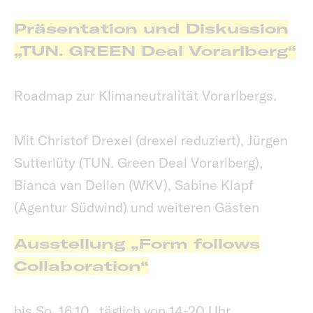
Präsentation und Diskussion
„TUN. GREEN Deal Vorarlberg“
Roadmap zur Klimaneutralität Vorarlbergs.
Mit Christof Drexel (drexel reduziert), Jürgen
Sutterlüty (TUN. Green Deal Vorarlberg),
Bianca van Dellen (WKV), Sabine Klapf
(Agentur Südwind) und weiteren Gästen
Ausstellung „Form follows
Collaboration“
bis So, 16.10., täglich von 14-20 Uhr