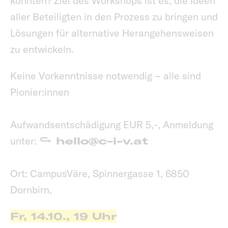
könnten? Ziel des Workshops ist es, die Ideen
aller Beteiligten in den Prozess zu bringen und
Lösungen für alternative Herangehensweisen
zu entwickeln.
Keine Vorkenntnisse notwendig – alle sind
Pionier:innen
Aufwandsentschädigung EUR 5,-, Anmeldung
unter:
hello@c-i-v.at
Ort: CampusVäre, Spinnergasse 1, 6850
Dornbirn,
Fr, 14.10., 19 Uhr