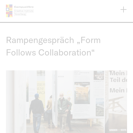
Skip
to
main
content
Rampengespräch „Form
Follows Collaboration“