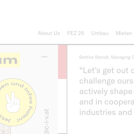
84 Vorarlberge
großartigen Ar
Gemeinschafts
↪ Frauenpower erleben
About Us
FEZ 26
Umbau
Mieten
Bettina Steindl, Managing 
“Let's get out 
challenge ours
actively shape
and in coopera
CampusVäre ab
industries and