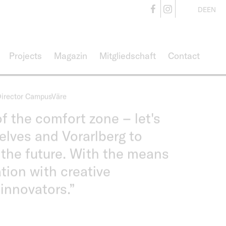
r Designerinnen stellen ihre
CampusVäre
CampusVä
DE
EN
beiten in dieser
ausstellung aus!
Projects
Magazin
Mitgliedschaft
Contact
Director CampusVäre
of the comfort zone – let's
elves and Vorarlberg to
 the future. With the means
tion with creative
 innovators.”