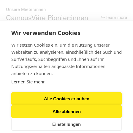
Unsere Mieter:innen
CampusVäre Pionier:innen
↪ learn more
Wir verwenden Cookies
CampusVührungen
geh mit uns
↪ learn more
Wir setzen Cookies ein, um die Nutzung unserer
Webseiten zu analysieren, einschließlich des Such und
Surfverlaufs, Suchbegriffen und Ihnen auf Ihr
Nutzungsverhalten angepasste Informationen
Contact
anbieten zu können.
Lernen Sie mehr
Newsletter
Alle Cookies erlauben
Press & Downloads
Alle ablehnen
Einstellungen
Legal Notice