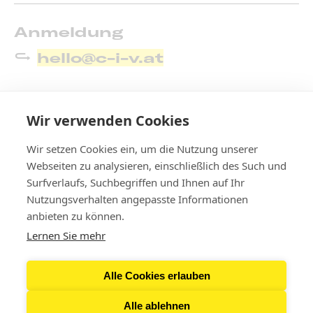
Anmeldung
hello@c-i-v.at
Die Veranstaltung ist kostenlos
Wir verwenden Cookies
Wir setzen Cookies ein, um die Nutzung unserer
Webseiten zu analysieren, einschließlich des Such und
Surfverlaufs, Suchbegriffen und Ihnen auf Ihr
Nutzungsverhalten angepasste Informationen
Contact
anbieten zu können.
Lernen Sie mehr
Newsletter
Alle Cookies erlauben
Press & Downloads
Alle ablehnen