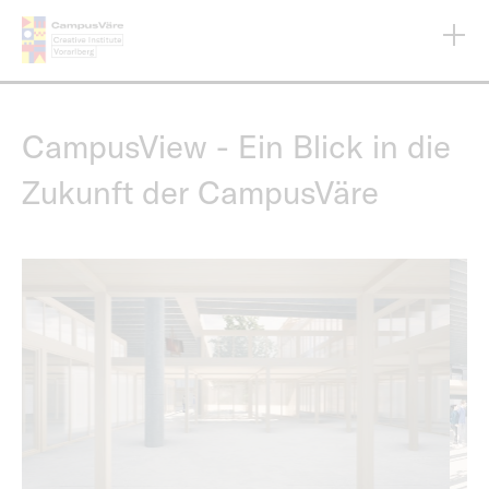
Skip
to
main
content
CampusView - Ein Blick in die
Zukunft der CampusVäre