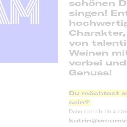
schönen D
singen! En
hochwerti
Charakter,
von talent
Weinen mi
vorbei und
Genuss!
Du möchtest al
sein?
Dann schreib ein kurze
katrin@creamv