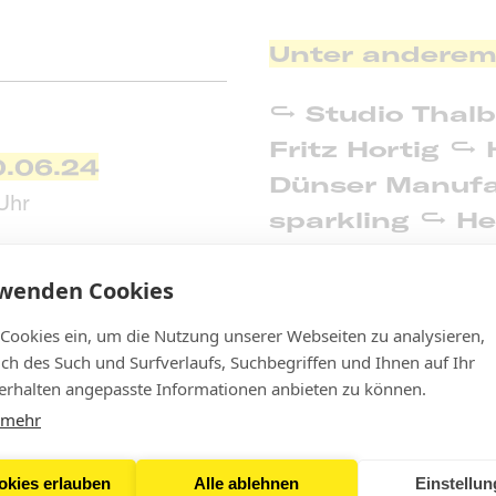
Unter anderem
Studio Thal
Fritz Hortig
0.06.24
Dünser Manufa
 Uhr
sparkling
He
Nordenholz
rwenden Cookies
Kaffee
Glüx
Infos
Waibel
Medul
 Cookies ein, um die Nutzung unserer Webseiten zu analysieren,
bei
CREAM
Bakery
Resa
lich des Such und Surfverlaufs, Suchbegriffen und Ihnen auf Ihr
rhalten angepasste Informationen anbieten zu können.
DEUXIÈME VLBG
 mehr
okies erlauben
Alle ablehnen
Einstellu