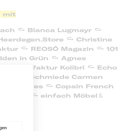
 mit
bach
Bianca Lugmayr
Heerdegen.Store
Christine
ktur
REOSÔ Magazin
101
lden in Grün
Agnes
Eismanufaktur Kolibri
Echo
werk
Schmiede Carmen
la Textiles
Copain French
 Wants
einfach Möbel
&
ngen