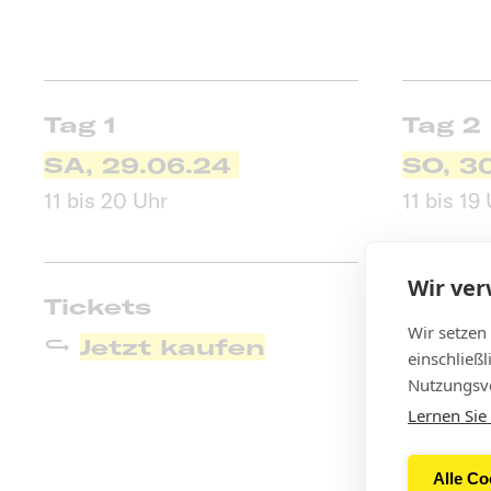
Tag 1
Tag 2
SA, 29.06.24
SO, 3
11 bis 20 Uhr
11 bis 19
Wir ve
Tickets
Mehr 
Wir setzen
Jetzt kaufen
Gibt es 
einschließ
Nutzungsve
Lernen Sie
Alle Co