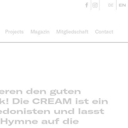
CampusVäre
CampusVä
DE
EN
Projects
Magazin
Mitgliedschaft
Contact
ieren den guten
! Die CREAM ist ein
edonisten und lasst
 Hymne auf die