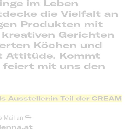
inge im Leben
tdecke die Vielfalt an
gen Produkten mit
 kreativen Gerichten
ierten Köchen und
t Attitüde. Kommt
 feiert mit uns den
s Aussteller:in Teil der CREAM
s Mail an
ienna.at