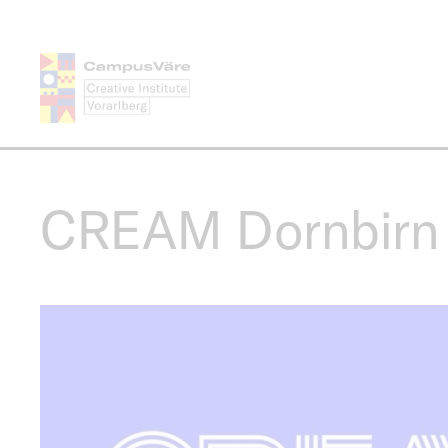
Skip
to
main
content
CREAM Dornbirn