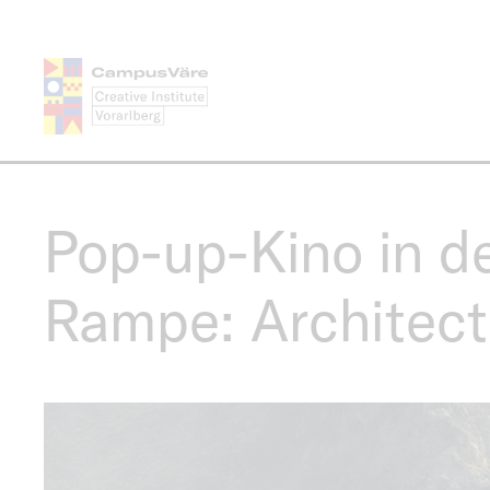
Skip
to
main
content
Pop-up-Kino in d
Rampe: Architec