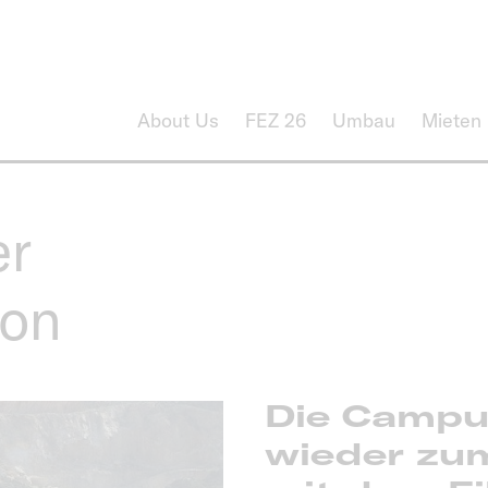
About Us
FEZ 26
Umbau
Mieten
er
ton
Die Campu
wieder zu