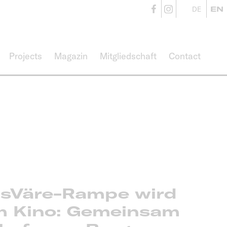
CampusVäre
CampusVä
DE
EN
Projects
Magazin
Mitgliedschaft
Contact
sVäre-Rampe wird
m Kino: Gemeinsam