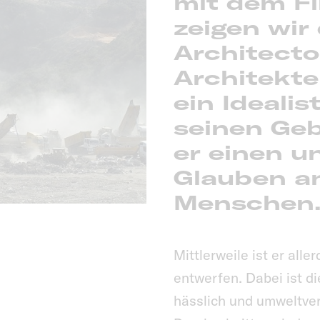
mit dem F
zeigen wir
Architecto
Architekte
ein Idealis
seinen Ge
er einen 
Glauben a
Menschen
Mittlerweile ist er all
entwerfen. Dabei ist d
hässlich und umweltve