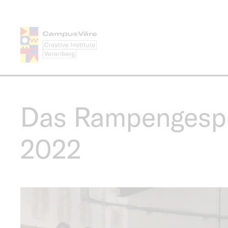
Skip
to
main
content
Das Rampengesp
2022