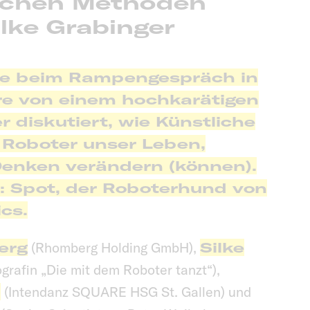
lichen Methoden
ilke Grabinger
rde beim Rampengespräch in
e von einem hochkarätigen
 diskutiert, wie Künstliche
d Roboter unser Leben,
Denken verändern (können).
: Spot, der Roboterhund von
cs.
erg
(Rhomberg Holding GmbH),
Silke
grafin „Die mit dem Roboter tanzt“),
l
(Intendanz SQUARE HSG St. Gallen) und