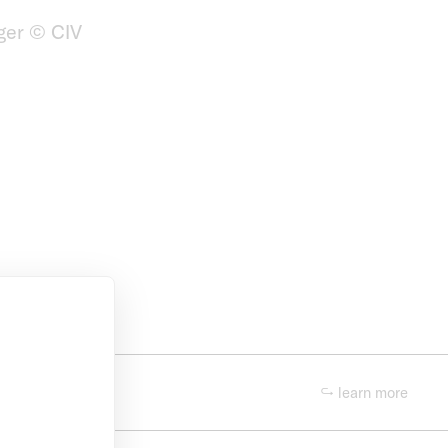
ger © CIV
↪ learn more