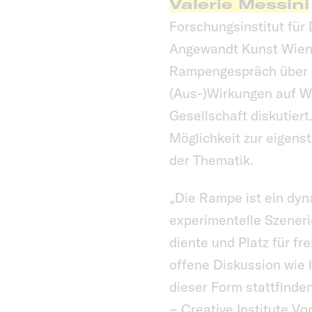
Valerie Messini
Forschungsinstitut für 
Angewandt Kunst Wien
Rampengespräch über Ro
(Aus-)Wirkungen auf Wir
Gesellschaft diskutier
Möglichkeit zur eigen
der Thematik.
„Die Rampe ist ein dyn
experimentelle Szeneri
diente und Platz für fr
offene Diskussion wie 
dieser Form stattfinden
– Creative Institute Vo