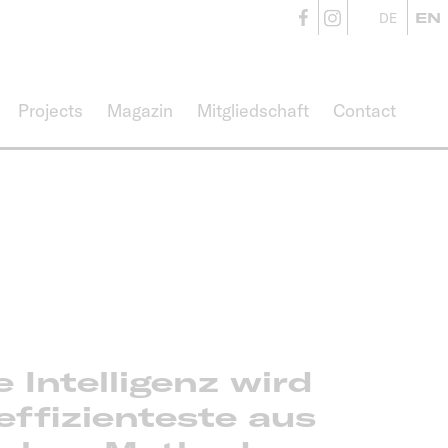
CampusVäre
CampusVä
DE
EN
Projects
Magazin
Mitgliedschaft
Contact
 Intelligenz wird
effizienteste aus