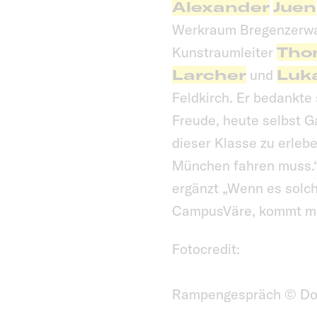
Alexander
Juen
Werkraum Bregenzerwa
Kunstraumleiter
Tho
Larcher
und
Luk
Feldkirch. Er bedankte
Freude, heute selbst G
dieser Klasse zu erlebe
München fahren muss.“
ergänzt „Wenn es solch
CampusVäre, kommt man
Fotocredit:
Rampengespräch © Do