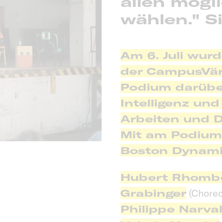
allen mög
wählen." S
Am 6. Juli wu
der CampusVär
Podium darüber
Intelligenz un
Arbeiten und 
Mit am Podium
Boston Dynami
Hubert Rhomb
Grabinger
(Choreo
Philippe Narva