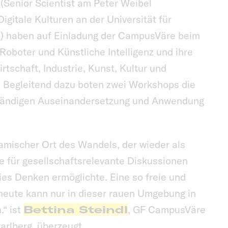
(Senior Scientist am Peter Weibel
Digitale Kulturen an der Universität für
) haben auf Einladung der CampusVäre beim
boter und Künstliche Intelligenz und ihre
tschaft, Industrie, Kunst, Kultur und
t. Begleitend dazu boten zwei Workshops die
ständigen Auseinandersetzung und Anwendung
amischer Ort des Wandels, der wieder als
e für gesellschaftsrelevante Diskussionen
eies Denken ermöglichte. Eine so freie und
heute kann nur in dieser rauen Umgebung in
.“ ist
Bettina Steindl
, GF CampusVäre
rarlberg, überzeugt.