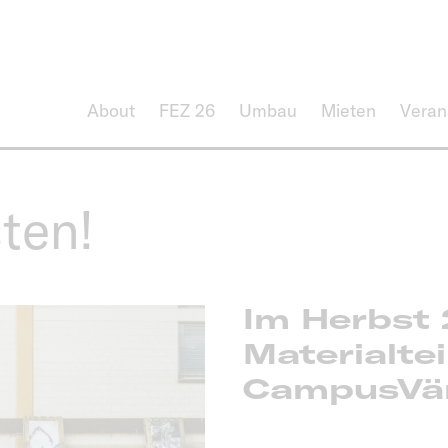
About
FEZ 26
Umbau
Mieten
Veran
ten!
Im Herbst
Materialtei
CampusVär