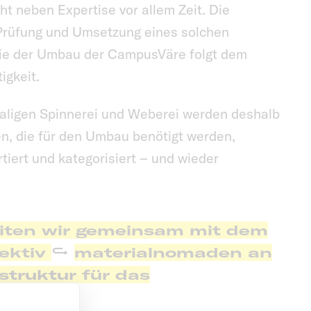
ht neben Expertise vor allem Zeit. Die
 Prüfung und Umsetzung eines solchen
ie der Umbau der CampusVäre folgt dem
igkeit.
maligen Spinnerei und Weberei werden deshalb
en, die für den Umbau benötigt werden,
tiert und kategorisiert – und wieder
eiten wir gemeinsam mit dem
lektiv
materialnomaden
an
struktur für das
er.