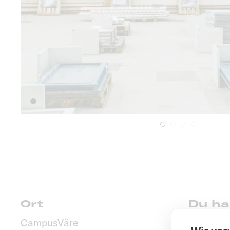
Ort
Du ha
Materi
CampusVäre