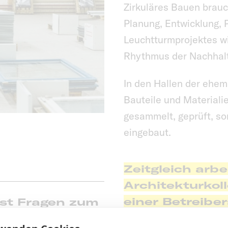
Zirkuläres Bauen brauc
Planung, Entwicklung,
Leuchtturmprojektes w
Rhythmus der Nachhalt
In den Hallen der ehe
Bauteile und Materiali
gesammelt, geprüft, sor
eingebaut.
Zeitgleich arb
Architekturkol
einer Betreiber
st Fragen zum
Materialteillag
alteillager?