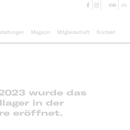
CampusVäre
CampusVä
DE
EN
staltungen
Magazin
Mitgliedschaft
Kontakt
 2023 wurde das
llager in der
e eröffnet.