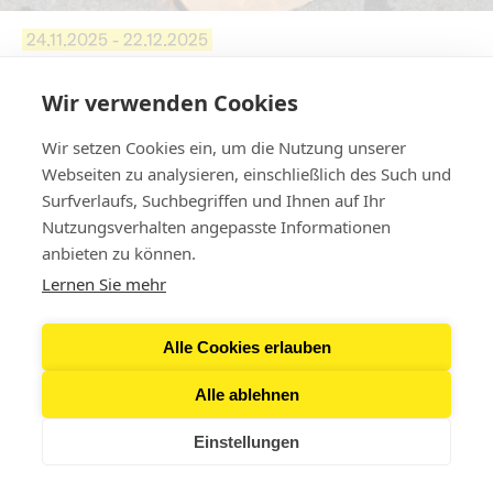
24.11.2025 - 22.12.2025
Veranstaltung
Wir verwenden Cookies
Ausstellung Revolution Now!
Universität für Angewandte Kunst Wien
Wir setzen Cookies ein, um die Nutzung unserer
Webseiten zu analysieren, einschließlich des Such und
↪ Mehr erfahren
Surfverlaufs, Suchbegriffen und Ihnen auf Ihr
Nutzungsverhalten angepasste Informationen
anbieten zu können.
Lernen Sie mehr
Alle Cookies erlauben
Alle ablehnen
Einstellungen