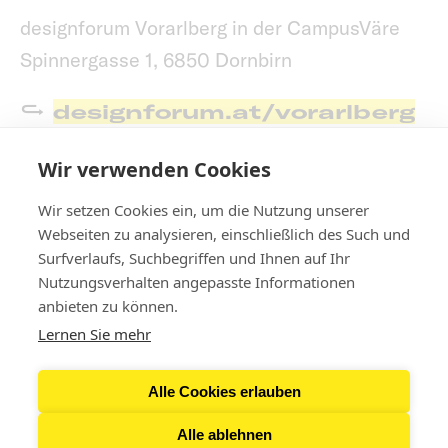
designforum Vorarlberg in der CampusVäre
Spinnergasse 1, 6850 Dornbirn
designforum.at/vorarlberg
designforum@c-i-v.at
Wir verwenden Cookies
Wir setzen Cookies ein, um die Nutzung unserer
Webseiten zu analysieren, einschließlich des Such und
Surfverlaufs, Suchbegriffen und Ihnen auf Ihr
Nutzungsverhalten angepasste Informationen
Kontakt
anbieten zu können.
Lernen Sie mehr
Newsletter
Alle Cookies erlauben
Presse
Alle ablehnen