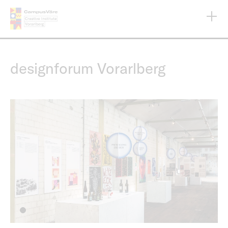
Direkt
zum
Inhalt
designforum Vorarlberg