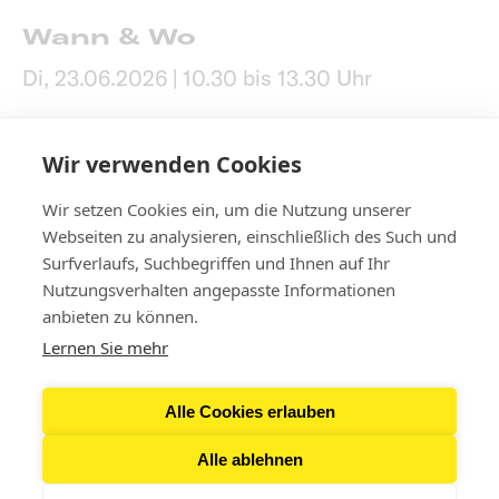
Wann & Wo
Di, 23.06.2026 | 10.30 bis 13.30 Uhr
Anmeldung:
hier
Wir verwenden Cookies
Wir setzen Cookies ein, um die Nutzung unserer
Webseiten zu analysieren, einschließlich des Such und
Surfverlaufs, Suchbegriffen und Ihnen auf Ihr
Nutzungsverhalten angepasste Informationen
Kontakt
anbieten zu können.
Lernen Sie mehr
Newsletter
Alle Cookies erlauben
Presse
Alle ablehnen