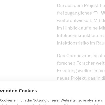
Die aus dem Projekt he
frei zugängliches
W
weiterentwickelt. Mit 
im Hinblick auf eine M
Infektionskrankheiten s
Infektionsrisiko im Rau
Das Coronavirus lässt
forschen Forscher wei
Erkältungswellen immer
neues Projekt, das in di
Antragsphase.
rwenden Cookies
Wir sind begei
 Cookies ein, um die Nutzung unserer Webseiten zu analysieren,