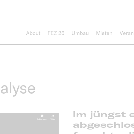
About
FEZ 26
Umbau
Mieten
Veran
alyse
Im jüngst 
abgeschlo