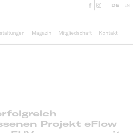
CampusVäre
CampusVä
DE
EN
staltungen
Magazin
Mitgliedschaft
Kontakt
erfolgreich
ssenen Projekt eFlow