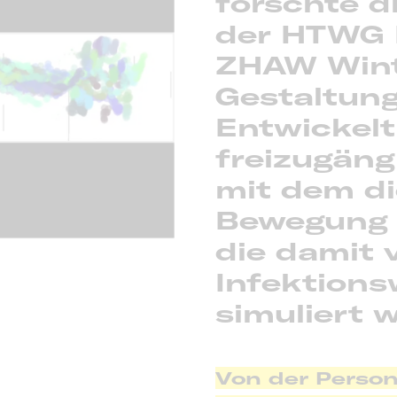
forschte 
der HTWG 
ZHAW Wint
Gestaltung
Entwickelt
freizugäng
mit dem d
Bewegung 
die damit
Infektions
simuliert 
Von der Perso