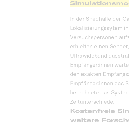
Simulationsmo
In der Shedhalle der C
Lokalisierungssytem ins
Versuchspersonen aufz
erhielten einen Sender
Ultrawideband ausstra
Empfänger:innen warte
den exakten Empfangsz
Empfänger:innen das Si
berechnete das System
Zeitunterschiede.
Kostenfreie Si
weitere Forsc