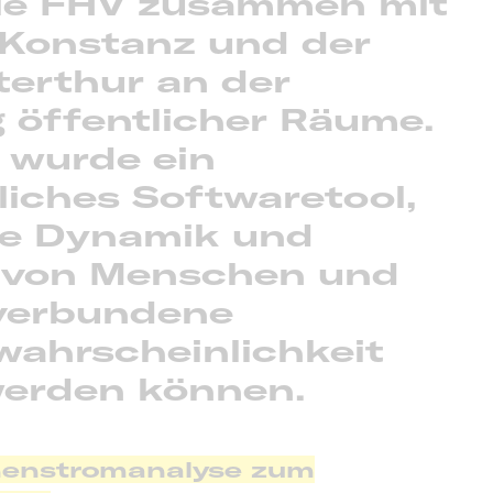
die FHV zusammen mit
Konstanz und der
erthur an der
 öffentlicher Räume.
 wurde ein
liches Softwaretool,
ie Dynamik und
von Menschen und
 verbundene
wahrscheinlichkeit
werden können.
nenstromanalyse zum