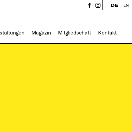
CampusVäre
CampusVä
DE
EN
staltungen
Magazin
Mitgliedschaft
Kontakt