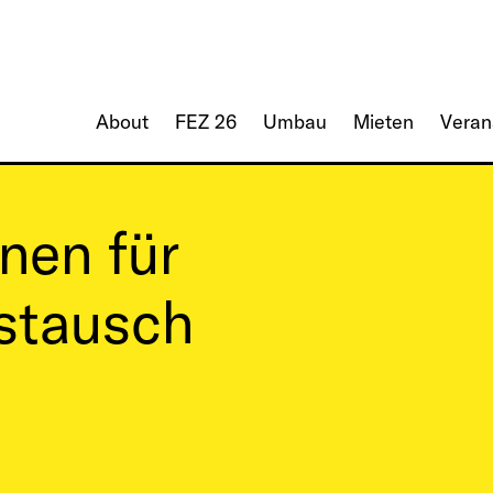
About
FEZ 26
Umbau
Mieten
Veran
nen für
stausch