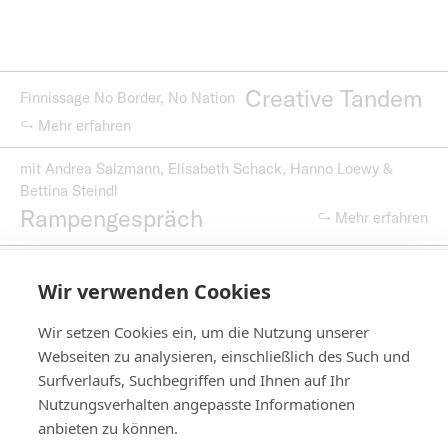
Creative Tandem
Finnissage No Border, No Nation
↪ Mehr erfahren
mit Andrea Salzmann, Elisabeth Schack, Hanno Loewy &
Bettina Steindl
Rampengespräch
↪ Mehr erfahren
in Kooperation mit dem Europäischen Forum Alpbach
Wir verwenden Cookies
Video
↪ Mehr erfahren
Wir setzen Cookies ein, um die Nutzung unserer
Webseiten zu analysieren, einschließlich des Such und
Surfverlaufs, Suchbegriffen und Ihnen auf Ihr
Nutzungsverhalten angepasste Informationen
Kontakt
anbieten zu können.